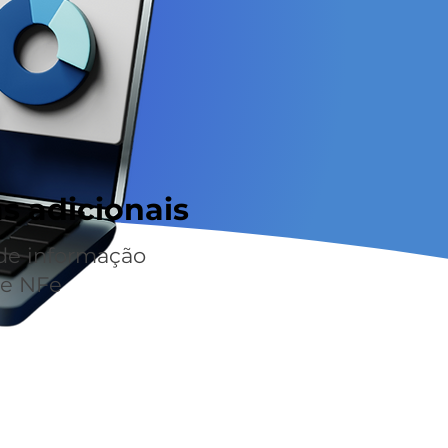
s adicionais
 de informação
de NFe