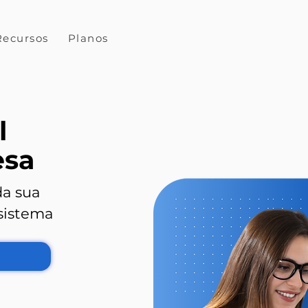
Recursos
Planos
Blog
l
esa
da sua
sistema