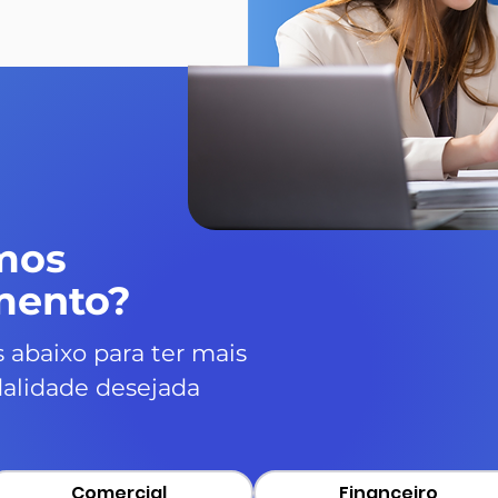
mos
mento?
 abaixo para ter mais
alidade desejada
Comercial
Financeiro