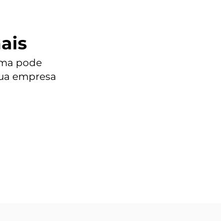
ais
ema pode
sua empresa