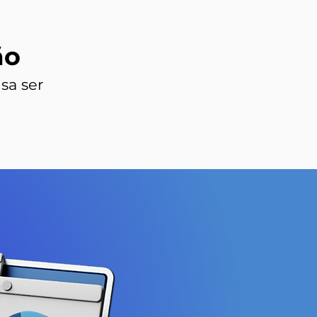
ão
sa ser