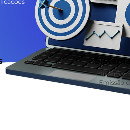
plicações
s
Sistema
- Sistemas
- Emissão 