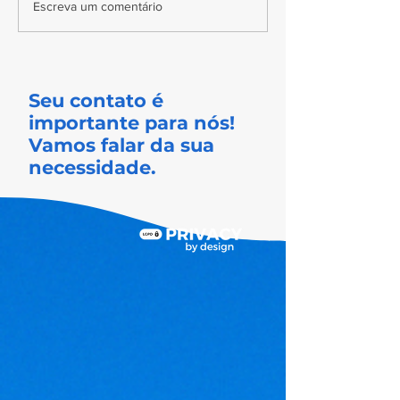
Centralização de dados: O
Transformando pl
Escreva um comentário
segredo para uma gestão
em processos int
comercial mais eficiente
Seu contato é
importante para nós!
Vamos falar da sua
necessidade.