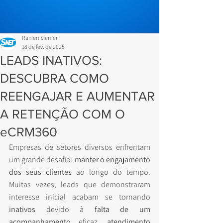
Ranieri Slemer
18 de fev. de 2025
LEADS INATIVOS:
DESCUBRA COMO
REENGAJAR E AUMENTAR
A RETENÇÃO COM O
eCRM360
Empresas de setores diversos enfrentam 
um grande desafio: 
manter o engajamento 
dos seus clientes
 ao longo do tempo. 
Muitas vezes, leads que demonstraram 
interesse inicial acabam se tornando 
inativos
 devido à 
falta de um 
acompanhamento
 eficaz, 
atendimento 