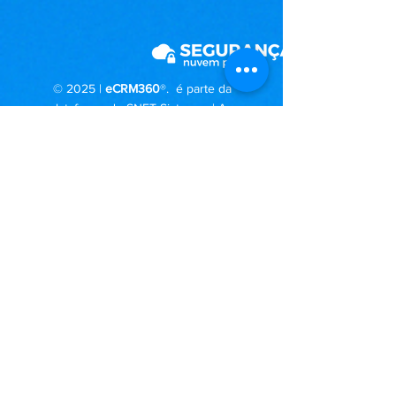
© 2025 |
eCRM360
®. é parte da
plataforma de SNET Sistemas | Av.
Engenheiro Luiz Carlos Berrini, 1681 –
11o Andar - São Paulo – SP
+55 (11) 3807-0800 | Alternativa ao
Salesforce |
Política de Privacidade