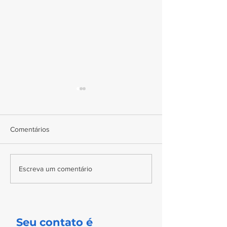
Comentários
Centralização de dados: O
Transformando pl
Escreva um comentário
segredo para uma gestão
em processos int
comercial mais eficiente
Seu contato é