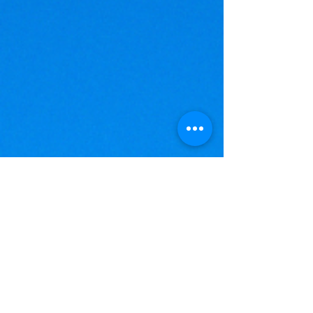
© 2025 |
eCRM360
®. é parte da